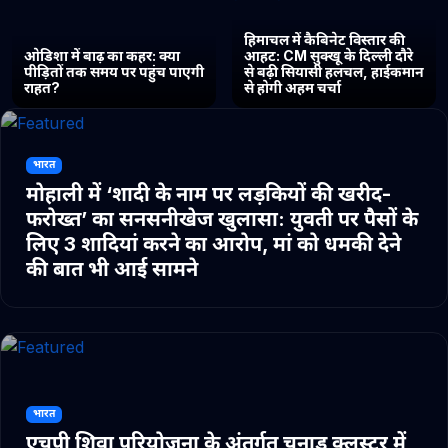
हिमाचल में कैबिनेट विस्तार की
ओडिशा में बाढ़ का कहर: क्या
आहट: CM सुक्खू के दिल्ली दौरे
पीड़ितों तक समय पर पहुंच पाएगी
से बढ़ी सियासी हलचल, हाईकमान
राहत?
से होगी अहम चर्चा
भारत
मोहाली में ‘शादी के नाम पर लड़कियों की खरीद-
फरोख्त’ का सनसनीखेज खुलासा: युवती पर पैसों के
लिए 3 शादियां करने का आरोप, मां को धमकी देने
की बात भी आई सामने
भारत
एचपी शिवा परियोजना के अंतर्गत चुनाड क्लस्टर में