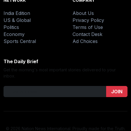
NETWORK
COMPANY
India Edition
About Us
US & Global
Privacy Policy
Politics
Terms of Use
Economy
Contact Desk
Sports Central
Ad Choices
The Daily Brief
Get the morning's most important stories delivered to your
inbox.
JOIN
© 2026 Nation News International. Proudly made for the Truth.