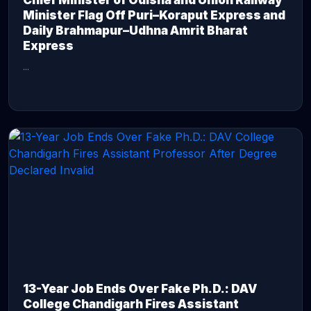
Chief Minister of Odisha and Union Railway
Minister Flag Off Puri–Koraput Express and
Daily Brahmapur–Udhna Amrit Bharat
Express
...
CONTINUE READING →
13-Year Job Ends Over Fake Ph.D.: DAV
College Chandigarh Fires Assistant