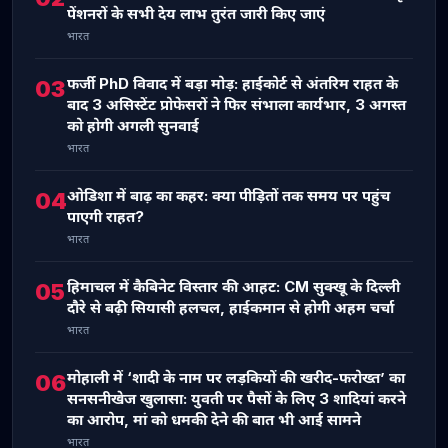
पेंशनरों के सभी देय लाभ तुरंत जारी किए जाएं
भारत
फर्जी PhD विवाद में बड़ा मोड़: हाईकोर्ट से अंतरिम राहत के
03
बाद 3 असिस्टेंट प्रोफेसरों ने फिर संभाला कार्यभार, 3 अगस्त
को होगी अगली सुनवाई
भारत
ओडिशा में बाढ़ का कहर: क्या पीड़ितों तक समय पर पहुंच
04
पाएगी राहत?
भारत
हिमाचल में कैबिनेट विस्तार की आहट: CM सुक्खू के दिल्ली
05
दौरे से बढ़ी सियासी हलचल, हाईकमान से होगी अहम चर्चा
भारत
मोहाली में ‘शादी के नाम पर लड़कियों की खरीद-फरोख्त’ का
06
सनसनीखेज खुलासा: युवती पर पैसों के लिए 3 शादियां करने
का आरोप, मां को धमकी देने की बात भी आई सामने
भारत