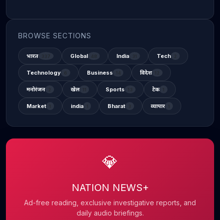
BROWSE SECTIONS
भारत
Global
India
Tech
337
48
31
2
Technology
Business
विदेश
6
14
12
मनोरंजन
खेल
Sports
टेक
2
11
13
1
Market
india
Bharat
व्यापार
1
1
3
1
💎
NATION NEWS+
Ad-free reading, exclusive investigative reports, and
daily audio briefings.