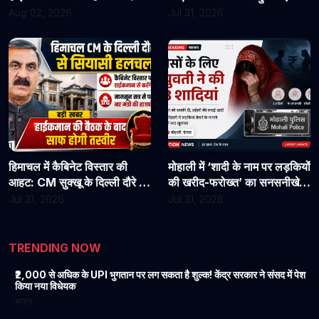
असिस्टेंट प्रोफेसरों ने फिर संभाला
राहत?
Aug 02, 2026
Jul 31, 2026
कार्यभार, 3 अगस्त को होगी अगली
सुनवाई
हिमाचल में कैबिनेट विस्तार की
मोहाली में ‘शादी के नाम पर लड़कियों
आहट: CM सुक्खू के दिल्ली दौरे से
की खरीद-फरोख्त’ का सनसनीखेज
बढ़ी सियासी हलचल, हाईकमान से
खुलासा: युवती पर पैसों के लिए 3
Jul 31, 2026
Jul 31, 2026
होगी अहम चर्चा
शादियां करने का आरोप, मां को
धमकी देने की बात भी आई सामने
TRENDING NOW
₹2,000 से अधिक के UPI भुगतान पर लग सकता है शुल्क! केंद्र सरकार ने संसद में पेश
1
किया नया विधेयक
भारत