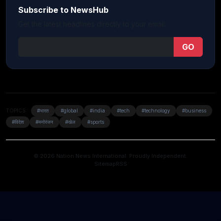
Subscribe to NewsHub
Get the latest headlines directly to your email.
GO
TOPICS:
#भारत
#global
#india
#tech
#technology
#business
#विदेश
#मनोरंजन
#खेल
#sports
© 2026 Nation News International. Proudly Independent.
Sitemap
RSS