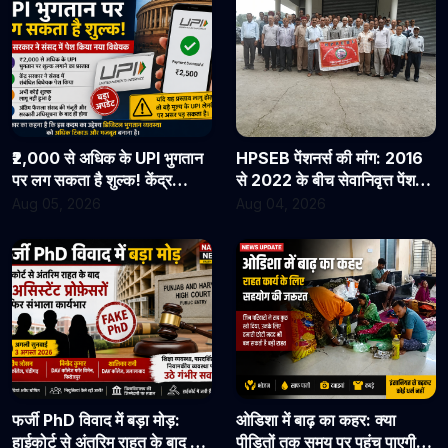
₹2,000 से अधिक के UPI भुगतान
HPSEB पेंशनर्स की मांग: 2016
पर लग सकता है शुल्क! केंद्र
से 2022 के बीच सेवानिवृत्त पेंशनरों
सरकार ने संसद में पेश किया नया
के सभी देय लाभ तुरंत जारी किए
Aug 05, 2026
Aug 04, 2026
विधेयक
जाएं
फर्जी PhD विवाद में बड़ा मोड़:
ओडिशा में बाढ़ का कहर: क्या
हाईकोर्ट से अंतरिम राहत के बाद 3
पीड़ितों तक समय पर पहुंच पाएगी