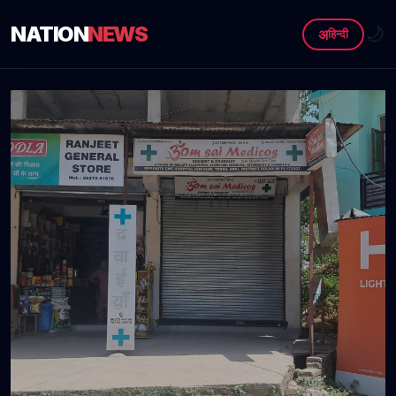
NATION
NEWS
🌙
अ
हिन्दी