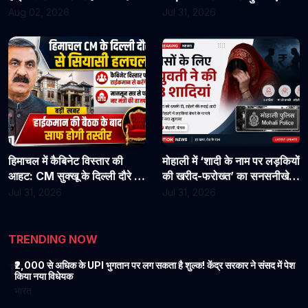
असिस्टेंट प्रोफेसरों ने फिर संभाला
राहत?
Aug 02, 2026
Jul 31, 2026
कार्यभार, 3 अगस्त को होगी अगली
सुनवाई
हिमाचल में कैबिनेट विस्तार की
मोहाली में ‘शादी के नाम पर लड़कियों
आहट: CM सुक्खू के दिल्ली दौरे से
की खरीद-फरोख्त’ का सनसनीखेज
बढ़ी सियासी हलचल, हाईकमान से
खुलासा: युवती पर पैसों के लिए 3
Jul 31, 2026
Jul 31, 2026
होगी अहम चर्चा
शादियां करने का आरोप, मां को
धमकी देने की बात भी आई सामने
TRENDING NOW
₹2,000 से अधिक के UPI भुगतान पर लग सकता है शुल्क! केंद्र सरकार ने संसद में पेश
1
किया नया विधेयक
भारत