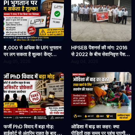
₹2,000 से अधिक के UPI भुगतान
HPSEB पेंशनर्स की मांग: 2016
पर लग सकता है शुल्क! केंद्र
से 2022 के बीच सेवानिवृत्त पेंशनरों
सरकार ने संसद में पेश किया नया
के सभी देय लाभ तुरंत जारी किए
Aug 05, 2026
Aug 04, 2026
विधेयक
जाएं
फर्जी PhD विवाद में बड़ा मोड़:
ओडिशा में बाढ़ का कहर: क्या
हाईकोर्ट से अंतरिम राहत के बाद 3
पीड़ितों तक समय पर पहुंच पाएगी