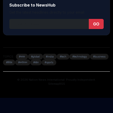
Subscribe to NewsHub
Get the latest headlines directly to your email.
GO
TOPICS:
#भारत
#global
#india
#tech
#technology
#business
#विदेश
#मनोरंजन
#खेल
#sports
© 2026 Nation News International. Proudly Independent.
Sitemap
RSS