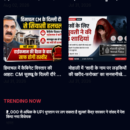
असिस्टेंट प्रोफेसरों ने फिर संभाला
राहत?
Aug 02, 2026
Jul 31, 2026
कार्यभार, 3 अगस्त को होगी अगली
सुनवाई
हिमाचल में कैबिनेट विस्तार की
मोहाली में ‘शादी के नाम पर लड़कियों
आहट: CM सुक्खू के दिल्ली दौरे से
की खरीद-फरोख्त’ का सनसनीखेज
बढ़ी सियासी हलचल, हाईकमान से
खुलासा: युवती पर पैसों के लिए 3
Jul 31, 2026
Jul 31, 2026
होगी अहम चर्चा
शादियां करने का आरोप, मां को
धमकी देने की बात भी आई सामने
TRENDING NOW
₹2,000 से अधिक के UPI भुगतान पर लग सकता है शुल्क! केंद्र सरकार ने संसद में पेश
1
किया नया विधेयक
भारत