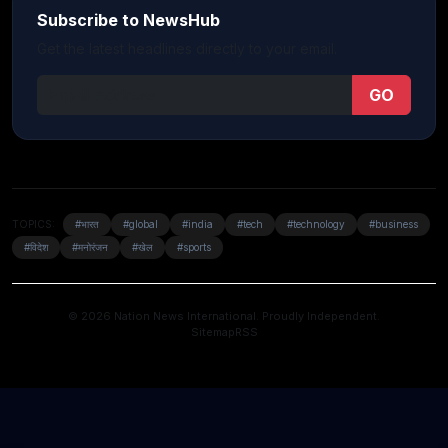
Subscribe to NewsHub
Get the latest headlines directly to your email.
GO
TOPICS:
#भारत
#global
#india
#tech
#technology
#business
#विदेश
#मनोरंजन
#खेल
#sports
© 2026 Nation News International. Proudly Independent.
Sitemap
RSS