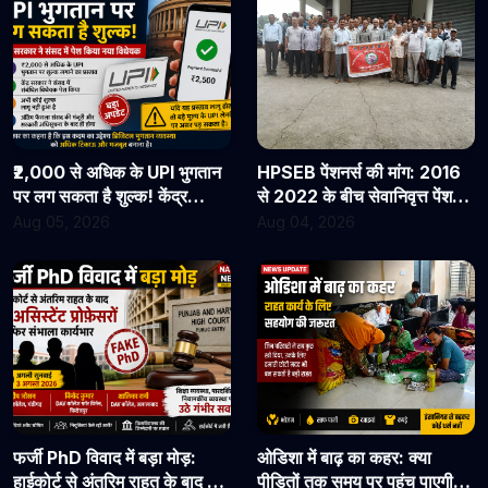
₹2,000 से अधिक के UPI भुगतान
HPSEB पेंशनर्स की मांग: 2016
पर लग सकता है शुल्क! केंद्र
से 2022 के बीच सेवानिवृत्त पेंशनरों
सरकार ने संसद में पेश किया नया
के सभी देय लाभ तुरंत जारी किए
Aug 05, 2026
Aug 04, 2026
विधेयक
जाएं
फर्जी PhD विवाद में बड़ा मोड़:
ओडिशा में बाढ़ का कहर: क्या
हाईकोर्ट से अंतरिम राहत के बाद 3
पीड़ितों तक समय पर पहुंच पाएगी