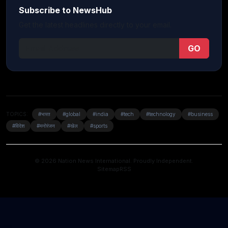
Subscribe to NewsHub
Get the latest headlines directly to your email.
GO
TOPICS:
#भारत
#global
#india
#tech
#technology
#business
#विदेश
#मनोरंजन
#खेल
#sports
© 2026 Nation News International. Proudly Independent.
Sitemap
RSS