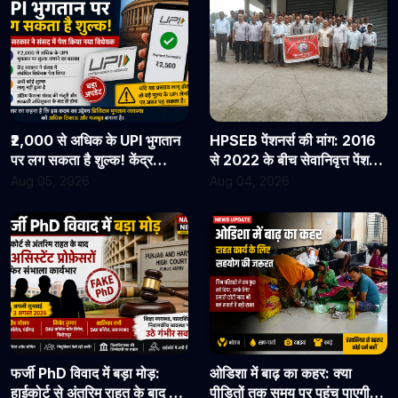
₹2,000 से अधिक के UPI भुगतान
HPSEB पेंशनर्स की मांग: 2016
पर लग सकता है शुल्क! केंद्र
से 2022 के बीच सेवानिवृत्त पेंशनरों
सरकार ने संसद में पेश किया नया
के सभी देय लाभ तुरंत जारी किए
Aug 05, 2026
Aug 04, 2026
विधेयक
जाएं
फर्जी PhD विवाद में बड़ा मोड़:
ओडिशा में बाढ़ का कहर: क्या
हाईकोर्ट से अंतरिम राहत के बाद 3
पीड़ितों तक समय पर पहुंच पाएगी