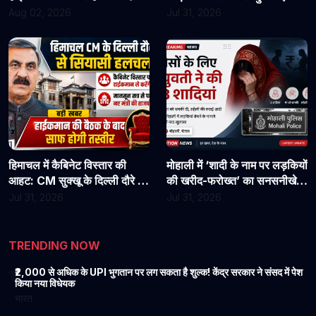
असिस्टेंट प्रोफेसरों ने फिर संभाला
राहत?
Aug 02, 2026
Jul 31, 2026
कार्यभार, 3 अगस्त को होगी अगली
सुनवाई
हिमाचल में कैबिनेट विस्तार की
मोहाली में ‘शादी के नाम पर लड़कियों
आहट: CM सुक्खू के दिल्ली दौरे से
की खरीद-फरोख्त’ का सनसनीखेज
बढ़ी सियासी हलचल, हाईकमान से
खुलासा: युवती पर पैसों के लिए 3
Jul 31, 2026
Jul 31, 2026
होगी अहम चर्चा
शादियां करने का आरोप, मां को
धमकी देने की बात भी आई सामने
TRENDING NOW
₹2,000 से अधिक के UPI भुगतान पर लग सकता है शुल्क! केंद्र सरकार ने संसद में पेश
1
किया नया विधेयक
भारत