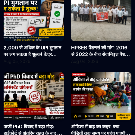
₹2,000 से अधिक के UPI भुगतान
HPSEB पेंशनर्स की मांग: 2016
पर लग सकता है शुल्क! केंद्र
से 2022 के बीच सेवानिवृत्त पेंशनरों
सरकार ने संसद में पेश किया नया
के सभी देय लाभ तुरंत जारी किए
Aug 05, 2026
Aug 04, 2026
विधेयक
जाएं
फर्जी PhD विवाद में बड़ा मोड़:
ओडिशा में बाढ़ का कहर: क्या
हाईकोर्ट से अंतरिम राहत के बाद 3
पीड़ितों तक समय पर पहुंच पाएगी