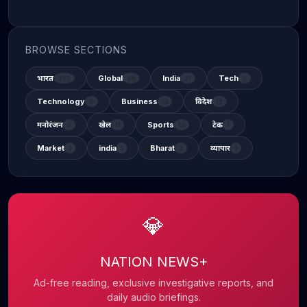
BROWSE SECTIONS
भारत
Global
India
Tech
337
48
31
2
Technology
Business
विदेश
6
14
12
मनोरंजन
खेल
Sports
टेक
2
11
13
1
Market
india
Bharat
व्यापार
1
1
3
1
💎
NATION NEWS+
Ad-free reading, exclusive investigative reports, and
daily audio briefings.