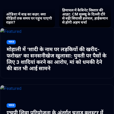
हिमाचल में कैबिनेट विस्तार की
ओडिशा में बाढ़ का कहर: क्या
आहट: CM सुक्खू के दिल्ली दौरे
पीड़ितों तक समय पर पहुंच पाएगी
से बढ़ी सियासी हलचल, हाईकमान
राहत?
से होगी अहम चर्चा
भारत
मोहाली में ‘शादी के नाम पर लड़कियों की खरीद-
फरोख्त’ का सनसनीखेज खुलासा: युवती पर पैसों के
लिए 3 शादियां करने का आरोप, मां को धमकी देने
की बात भी आई सामने
भारत
एचपी शिवा परियोजना के अंतर्गत चुनाड क्लस्टर में