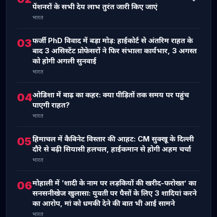
पेंशनरों के सभी देय लाभ तुरंत जारी किए जाएं
भारत
फर्जी PhD विवाद में बड़ा मोड़: हाईकोर्ट से अंतरिम राहत के
03
बाद 3 असिस्टेंट प्रोफेसरों ने फिर संभाला कार्यभार, 3 अगस्त
को होगी अगली सुनवाई
भारत
ओडिशा में बाढ़ का कहर: क्या पीड़ितों तक समय पर पहुंच
04
पाएगी राहत?
भारत
हिमाचल में कैबिनेट विस्तार की आहट: CM सुक्खू के दिल्ली
05
दौरे से बढ़ी सियासी हलचल, हाईकमान से होगी अहम चर्चा
भारत
मोहाली में ‘शादी के नाम पर लड़कियों की खरीद-फरोख्त’ का
06
सनसनीखेज खुलासा: युवती पर पैसों के लिए 3 शादियां करने
का आरोप, मां को धमकी देने की बात भी आई सामने
भारत