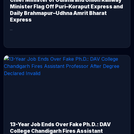
Chief Minister of Odisha and Union Railway
Minister Flag Off Puri–Koraput Express and
Daily Brahmapur–Udhna Amrit Bharat
Express
...
CONTINUE READING →
13-Year Job Ends Over Fake Ph.D.: DAV
College Chandigarh Fires Assistant