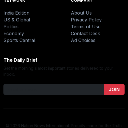
NETWORK
COMPANY
India Edition
About Us
US & Global
Privacy Policy
Politics
Terms of Use
Economy
Contact Desk
Sports Central
Ad Choices
The Daily Brief
Get the morning's most important stories delivered to your
inbox.
JOIN
© 2026 Nation News International. Proudly made for the Truth.