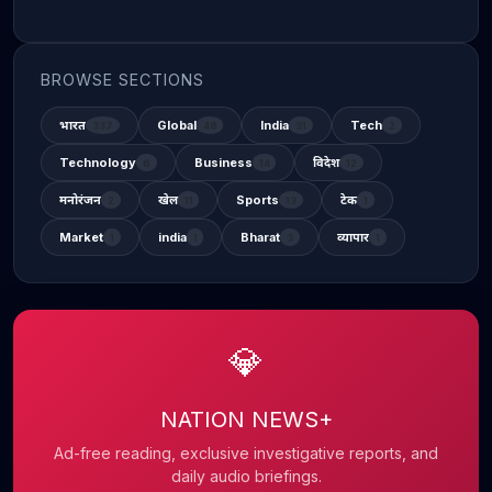
BROWSE SECTIONS
भारत
Global
India
Tech
337
48
31
2
Technology
Business
विदेश
6
14
12
मनोरंजन
खेल
Sports
टेक
2
11
13
1
Market
india
Bharat
व्यापार
1
1
3
1
💎
NATION NEWS+
Ad-free reading, exclusive investigative reports, and
daily audio briefings.