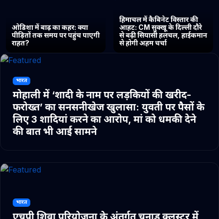
हिमाचल में कैबिनेट विस्तार की
ओडिशा में बाढ़ का कहर: क्या
आहट: CM सुक्खू के दिल्ली दौरे
पीड़ितों तक समय पर पहुंच पाएगी
से बढ़ी सियासी हलचल, हाईकमान
राहत?
से होगी अहम चर्चा
भारत
मोहाली में ‘शादी के नाम पर लड़कियों की खरीद-
फरोख्त’ का सनसनीखेज खुलासा: युवती पर पैसों के
लिए 3 शादियां करने का आरोप, मां को धमकी देने
की बात भी आई सामने
भारत
एचपी शिवा परियोजना के अंतर्गत चुनाड क्लस्टर में