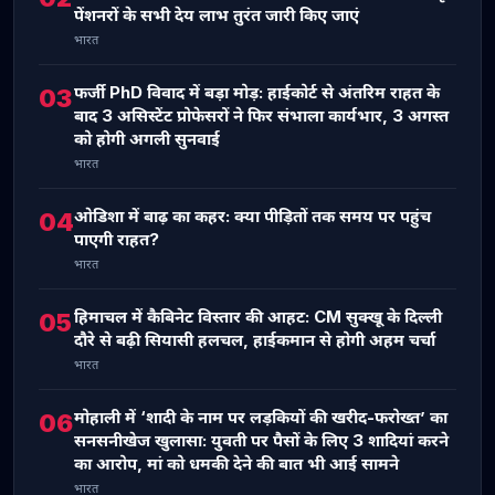
पेंशनरों के सभी देय लाभ तुरंत जारी किए जाएं
भारत
फर्जी PhD विवाद में बड़ा मोड़: हाईकोर्ट से अंतरिम राहत के
03
बाद 3 असिस्टेंट प्रोफेसरों ने फिर संभाला कार्यभार, 3 अगस्त
को होगी अगली सुनवाई
भारत
ओडिशा में बाढ़ का कहर: क्या पीड़ितों तक समय पर पहुंच
04
पाएगी राहत?
भारत
हिमाचल में कैबिनेट विस्तार की आहट: CM सुक्खू के दिल्ली
05
दौरे से बढ़ी सियासी हलचल, हाईकमान से होगी अहम चर्चा
भारत
मोहाली में ‘शादी के नाम पर लड़कियों की खरीद-फरोख्त’ का
06
सनसनीखेज खुलासा: युवती पर पैसों के लिए 3 शादियां करने
का आरोप, मां को धमकी देने की बात भी आई सामने
भारत