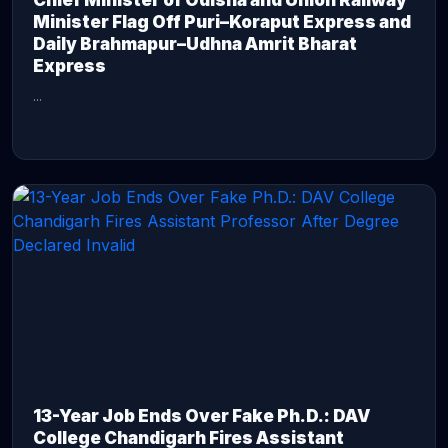
Chief Minister of Odisha and Union Railway
Minister Flag Off Puri–Koraput Express and
Daily Brahmapur–Udhna Amrit Bharat
Express
...
CONTINUE READING →
13-Year Job Ends Over Fake Ph.D.: DAV
College Chandigarh Fires Assistant