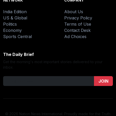
NETWORK
COMPANY
India Edition
About Us
US & Global
Privacy Policy
Politics
Terms of Use
Economy
Contact Desk
Sports Central
Ad Choices
The Daily Brief
Get the morning's most important stories delivered to your
inbox.
JOIN
© 2026 Nation News International. Proudly made for the Truth.