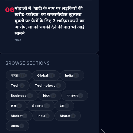
मोहाली में ‘शादी के नाम पर लड़कियों की
06
खरीद-फरोख्त’ का सनसनीखेज खुलासा:
युवती पर पैसों के लिए 3 शादियां करने का
आरोप, मां को धमकी देने की बात भी आई
सामने
भारत
BROWSE SECTIONS
भारत
Global
India
337
48
31
Tech
Technology
2
6
Business
विदेश
मनोरंजन
14
12
2
खेल
Sports
टेक
11
13
1
Market
india
Bharat
1
1
3
व्यापार
1