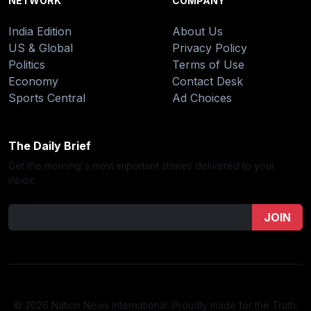
NETWORK
COMPANY
India Edition
About Us
US & Global
Privacy Policy
Politics
Terms of Use
Economy
Contact Desk
Sports Central
Ad Choices
The Daily Brief
Get the morning's most important stories delivered to your
inbox.
JOIN
© 2026 Nation News International. Proudly made for the Truth.