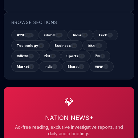
BROWSE SECTIONS
भारत
Global
India
Tech
337
48
31
2
Technology
Business
विदेश
6
14
12
मनोरंजन
खेल
Sports
टेक
2
11
13
1
Market
india
Bharat
व्यापार
1
1
3
1
💎
NATION NEWS+
Ad-free reading, exclusive investigative reports, and
daily audio briefings.