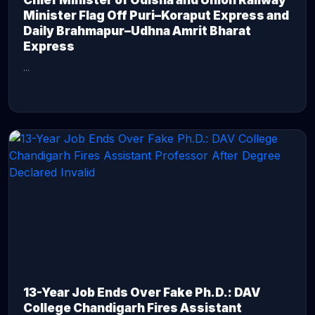
Chief Minister of Odisha and Union Railway
Minister Flag Off Puri–Koraput Express and
Daily Brahmapur–Udhna Amrit Bharat
Express
...
CONTINUE READING →
13-Year Job Ends Over Fake Ph.D.: DAV
College Chandigarh Fires Assistant