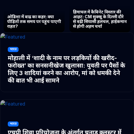
हिमाचल में कैबिनेट विस्तार की
ओडिशा में बाढ़ का कहर: क्या
आहट: CM सुक्खू के दिल्ली दौरे
पीड़ितों तक समय पर पहुंच पाएगी
से बढ़ी सियासी हलचल, हाईकमान
राहत?
से होगी अहम चर्चा
भारत
मोहाली में ‘शादी के नाम पर लड़कियों की खरीद-
फरोख्त’ का सनसनीखेज खुलासा: युवती पर पैसों के
लिए 3 शादियां करने का आरोप, मां को धमकी देने
की बात भी आई सामने
भारत
एचपी शिवा परियोजना के अंतर्गत चुनाड क्लस्टर में