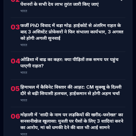
पेंशनरों के सभी देय लाभ तुरंत जारी किए जाएं
भारत
फर्जी PhD विवाद में बड़ा मोड़: हाईकोर्ट से अंतरिम राहत के
03
बाद 3 असिस्टेंट प्रोफेसरों ने फिर संभाला कार्यभार, 3 अगस्त
को होगी अगली सुनवाई
भारत
ओडिशा में बाढ़ का कहर: क्या पीड़ितों तक समय पर पहुंच
04
पाएगी राहत?
भारत
हिमाचल में कैबिनेट विस्तार की आहट: CM सुक्खू के दिल्ली
05
दौरे से बढ़ी सियासी हलचल, हाईकमान से होगी अहम चर्चा
भारत
मोहाली में ‘शादी के नाम पर लड़कियों की खरीद-फरोख्त’ का
06
सनसनीखेज खुलासा: युवती पर पैसों के लिए 3 शादियां करने
का आरोप, मां को धमकी देने की बात भी आई सामने
भारत