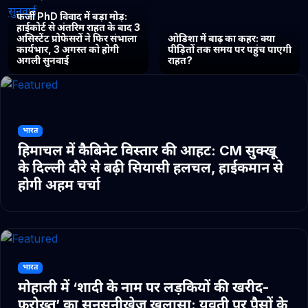
फर्जी PhD विवाद में बड़ा मोड़:
हाईकोर्ट से अंतरिम राहत के बाद 3
असिस्टेंट प्रोफेसरों ने फिर संभाला
ओडिशा में बाढ़ का कहर: क्या
कार्यभार, 3 अगस्त को होगी
पीड़ितों तक समय पर पहुंच पाएगी
अगली सुनवाई
राहत?
भारत
हिमाचल में कैबिनेट विस्तार की आहट: CM सुक्खू
के दिल्ली दौरे से बढ़ी सियासी हलचल, हाईकमान से
होगी अहम चर्चा
भारत
मोहाली में ‘शादी के नाम पर लड़कियों की खरीद-
फरोख्त’ का सनसनीखेज खुलासा: युवती पर पैसों के