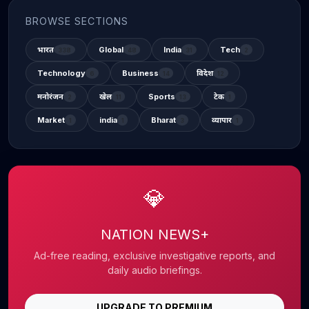
BROWSE SECTIONS
भारत
Global
India
Tech
338
48
31
2
Technology
Business
विदेश
6
14
12
मनोरंजन
खेल
Sports
टेक
2
11
13
1
Market
india
Bharat
व्यापार
1
1
3
1
💎
NATION NEWS+
Ad-free reading, exclusive investigative reports, and
daily audio briefings.
UPGRADE TO PREMIUM