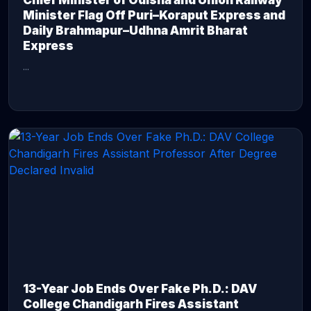
Chief Minister of Odisha and Union Railway
Minister Flag Off Puri–Koraput Express and
Daily Brahmapur–Udhna Amrit Bharat
Express
...
CONTINUE READING →
13-Year Job Ends Over Fake Ph.D.: DAV
College Chandigarh Fires Assistant