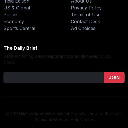
India Edition
About Us
US & Global
Privacy Policy
Politics
Terms of Use
Economy
Contact Desk
Sports Central
Ad Choices
The Daily Brief
Get the morning's most important stories delivered to your
inbox.
JOIN
© 2026 Nation News International. Proudly made for the Truth.
Sitemap
RSS Feeds
Help Center