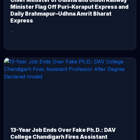
Chief Minister of Odisha and Union Railway
Minister Flag Off Puri–Koraput Express and
Daily Brahmapur–Udhna Amrit Bharat
Express
...
CONTINUE READING →
13-Year Job Ends Over Fake Ph.D.: DAV
College Chandigarh Fires Assistant