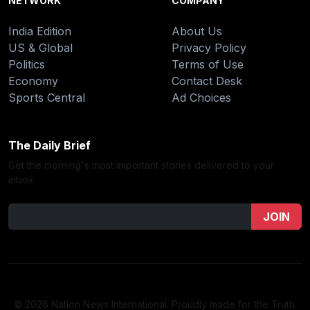
NETWORK
COMPANY
India Edition
About Us
US & Global
Privacy Policy
Politics
Terms of Use
Economy
Contact Desk
Sports Central
Ad Choices
The Daily Brief
Get the morning's most important stories delivered to your
inbox.
JOIN
© 2026 Nation News International. Proudly made for the Truth.