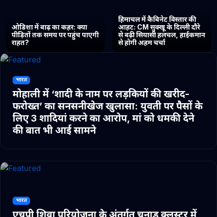
हिमाचल में कैबिनेट विस्तार की
ओडिशा में बाढ़ का कहर: क्या
आहट: CM सुक्खू के दिल्ली दौरे
पीड़ितों तक समय पर पहुंच पाएगी
से बढ़ी सियासी हलचल, हाईकमान
राहत?
से होगी अहम चर्चा
भारत
मोहाली में ‘शादी के नाम पर लड़कियों की खरीद-
फरोख्त’ का सनसनीखेज खुलासा: युवती पर पैसों के
लिए 3 शादियां करने का आरोप, मां को धमकी देने
की बात भी आई सामने
भारत
एचपी शिवा परियोजना के अंतर्गत चुनाड क्लस्टर में