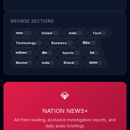
BROWSE SECTIONS
भारत
Global
India
Tech
337
48
31
2
Technology
Business
विदेश
6
14
12
मनोरंजन
खेल
Sports
टेक
2
11
13
1
Market
india
Bharat
व्यापार
1
1
3
1
💎
NATION NEWS+
Ad-free reading, exclusive investigative reports, and
daily audio briefings.