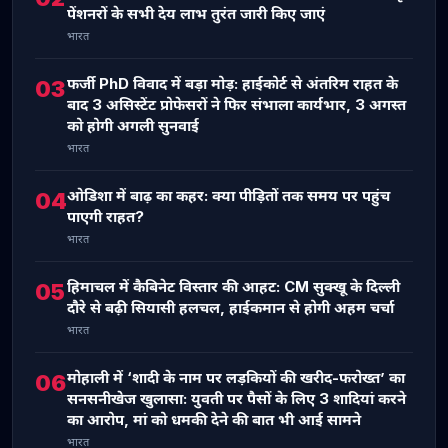
पेंशनरों के सभी देय लाभ तुरंत जारी किए जाएं
भारत
फर्जी PhD विवाद में बड़ा मोड़: हाईकोर्ट से अंतरिम राहत के
03
बाद 3 असिस्टेंट प्रोफेसरों ने फिर संभाला कार्यभार, 3 अगस्त
को होगी अगली सुनवाई
भारत
ओडिशा में बाढ़ का कहर: क्या पीड़ितों तक समय पर पहुंच
04
पाएगी राहत?
भारत
हिमाचल में कैबिनेट विस्तार की आहट: CM सुक्खू के दिल्ली
05
दौरे से बढ़ी सियासी हलचल, हाईकमान से होगी अहम चर्चा
भारत
मोहाली में ‘शादी के नाम पर लड़कियों की खरीद-फरोख्त’ का
06
सनसनीखेज खुलासा: युवती पर पैसों के लिए 3 शादियां करने
का आरोप, मां को धमकी देने की बात भी आई सामने
भारत