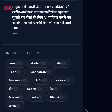
मोहाली में ‘शादी के नाम पर लड़कियों की
06
खरीद-फरोख्त’ का सनसनीखेज खुलासा:
युवती पर पैसों के लिए 3 शादियां करने का
आरोप, मां को धमकी देने की बात भी आई
सामने
भारत
BROWSE SECTIONS
भारत
Global
India
337
48
31
Tech
Technology
2
6
Business
विदेश
मनोरंजन
14
12
2
खेल
Sports
टेक
11
13
1
Market
india
Bharat
1
1
3
व्यापार
1