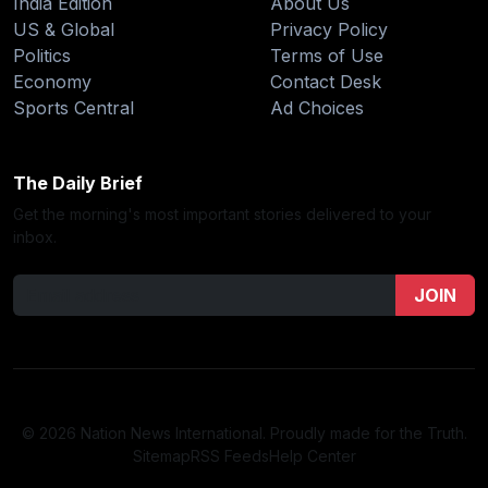
India Edition
About Us
US & Global
Privacy Policy
Politics
Terms of Use
Economy
Contact Desk
Sports Central
Ad Choices
The Daily Brief
Get the morning's most important stories delivered to your
inbox.
JOIN
© 2026 Nation News International. Proudly made for the Truth.
Sitemap
RSS Feeds
Help Center