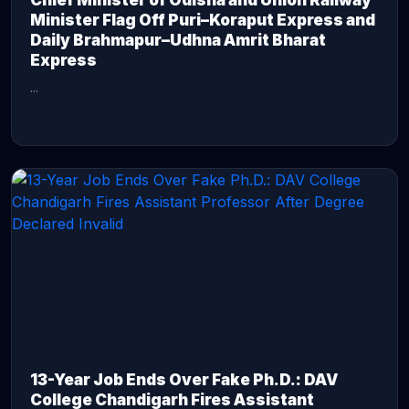
Chief Minister of Odisha and Union Railway
Minister Flag Off Puri–Koraput Express and
Daily Brahmapur–Udhna Amrit Bharat
Express
...
CONTINUE READING →
13-Year Job Ends Over Fake Ph.D.: DAV
College Chandigarh Fires Assistant