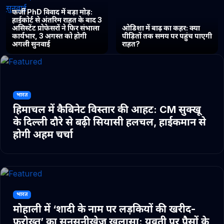
फर्जी PhD विवाद में बड़ा मोड़:
हाईकोर्ट से अंतरिम राहत के बाद 3
असिस्टेंट प्रोफेसरों ने फिर संभाला
ओडिशा में बाढ़ का कहर: क्या
कार्यभार, 3 अगस्त को होगी
पीड़ितों तक समय पर पहुंच पाएगी
अगली सुनवाई
राहत?
भारत
हिमाचल में कैबिनेट विस्तार की आहट: CM सुक्खू
के दिल्ली दौरे से बढ़ी सियासी हलचल, हाईकमान से
होगी अहम चर्चा
भारत
मोहाली में ‘शादी के नाम पर लड़कियों की खरीद-
फरोख्त’ का सनसनीखेज खुलासा: युवती पर पैसों के