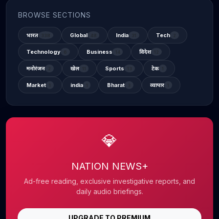
BROWSE SECTIONS
भारत
Global
India
Tech
338
48
31
2
Technology
Business
विदेश
6
14
12
मनोरंजन
खेल
Sports
टेक
2
11
13
1
Market
india
Bharat
व्यापार
1
1
3
1
💎
NATION NEWS+
Ad-free reading, exclusive investigative reports, and
daily audio briefings.
UPGRADE TO PREMIUM