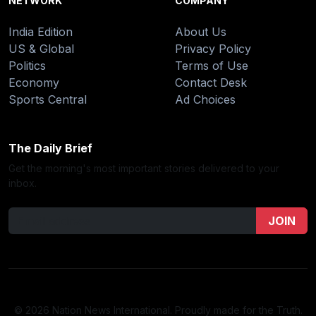
NETWORK
COMPANY
India Edition
About Us
US & Global
Privacy Policy
Politics
Terms of Use
Economy
Contact Desk
Sports Central
Ad Choices
The Daily Brief
Get the morning's most important stories delivered to your
inbox.
JOIN
© 2026 Nation News International. Proudly made for the Truth.