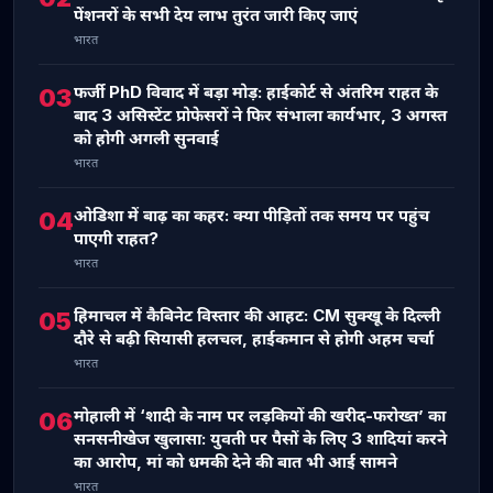
पेंशनरों के सभी देय लाभ तुरंत जारी किए जाएं
भारत
फर्जी PhD विवाद में बड़ा मोड़: हाईकोर्ट से अंतरिम राहत के
03
बाद 3 असिस्टेंट प्रोफेसरों ने फिर संभाला कार्यभार, 3 अगस्त
को होगी अगली सुनवाई
भारत
ओडिशा में बाढ़ का कहर: क्या पीड़ितों तक समय पर पहुंच
04
पाएगी राहत?
भारत
हिमाचल में कैबिनेट विस्तार की आहट: CM सुक्खू के दिल्ली
05
दौरे से बढ़ी सियासी हलचल, हाईकमान से होगी अहम चर्चा
भारत
मोहाली में ‘शादी के नाम पर लड़कियों की खरीद-फरोख्त’ का
06
सनसनीखेज खुलासा: युवती पर पैसों के लिए 3 शादियां करने
का आरोप, मां को धमकी देने की बात भी आई सामने
भारत