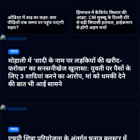
हिमाचल में कैबिनेट विस्तार की
ओडिशा में बाढ़ का कहर: क्या
आहट: CM सुक्खू के दिल्ली दौरे
पीड़ितों तक समय पर पहुंच पाएगी
से बढ़ी सियासी हलचल, हाईकमान
राहत?
से होगी अहम चर्चा
भारत
मोहाली में ‘शादी के नाम पर लड़कियों की खरीद-
फरोख्त’ का सनसनीखेज खुलासा: युवती पर पैसों के
लिए 3 शादियां करने का आरोप, मां को धमकी देने
की बात भी आई सामने
भारत
एचपी शिवा परियोजना के अंतर्गत चुनाड क्लस्टर में