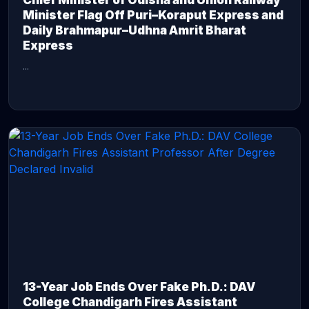
Chief Minister of Odisha and Union Railway
Minister Flag Off Puri–Koraput Express and
Daily Brahmapur–Udhna Amrit Bharat
Express
...
CONTINUE READING →
13-Year Job Ends Over Fake Ph.D.: DAV
College Chandigarh Fires Assistant