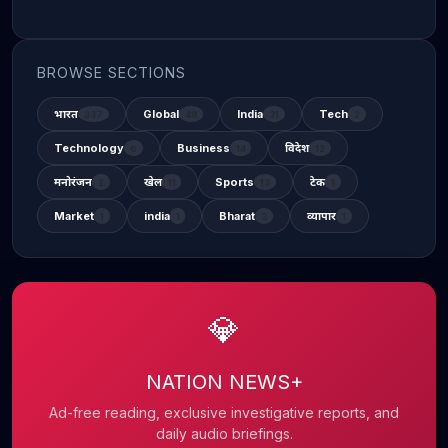
BROWSE SECTIONS
भारत
Global
India
Tech
337
48
31
2
Technology
Business
विदेश
6
14
12
मनोरंजन
खेल
Sports
टेक
2
11
13
1
Market
india
Bharat
व्यापार
1
1
3
1
💎
NATION NEWS+
Ad-free reading, exclusive investigative reports, and
daily audio briefings.