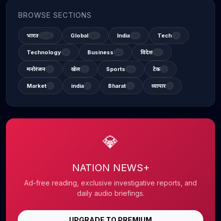
BROWSE SECTIONS
भारत
Global
India
Tech
338
48
31
2
Technology
Business
विदेश
6
14
12
मनोरंजन
खेल
Sports
टेक
2
11
13
1
Market
india
Bharat
व्यापार
1
1
3
1
💎
NATION NEWS+
Ad-free reading, exclusive investigative reports, and
daily audio briefings.
UPGRADE TO PREMIUM