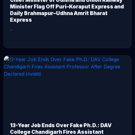
Chief Minister of Odisha and Union Railway
Minister Flag Off Puri–Koraput Express and
Daily Brahmapur–Udhna Amrit Bharat
Express
...
CONTINUE READING →
13-Year Job Ends Over Fake Ph.D.: DAV
College Chandigarh Fires Assistant