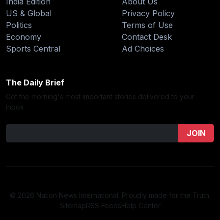
India Edition
About Us
US & Global
Privacy Policy
Politics
Terms of Use
Economy
Contact Desk
Sports Central
Ad Choices
The Daily Brief
Get the morning's most important stories delivered to your
inbox.
JOIN
© 2026 Nation News International. Proudly made for the Truth.
Sitemap
RSS Feeds
Help Center