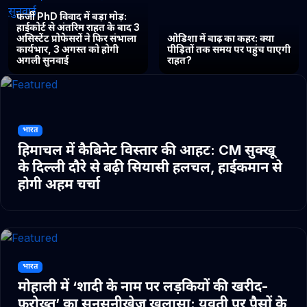
फर्जी PhD विवाद में बड़ा मोड़:
हाईकोर्ट से अंतरिम राहत के बाद 3
असिस्टेंट प्रोफेसरों ने फिर संभाला
ओडिशा में बाढ़ का कहर: क्या
कार्यभार, 3 अगस्त को होगी
पीड़ितों तक समय पर पहुंच पाएगी
अगली सुनवाई
राहत?
भारत
हिमाचल में कैबिनेट विस्तार की आहट: CM सुक्खू
के दिल्ली दौरे से बढ़ी सियासी हलचल, हाईकमान से
होगी अहम चर्चा
भारत
मोहाली में ‘शादी के नाम पर लड़कियों की खरीद-
फरोख्त’ का सनसनीखेज खुलासा: युवती पर पैसों के