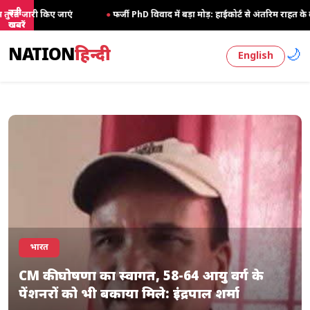
बड़ी
●
फर्जी PhD विवाद में बड़ा मोड़: हाईकोर्ट से अंतरिम राहत के बाद 3 असिस्टेंट प्रोफेसरों
खबरें
NATION
हिन्दी
🌙
English
भारत
CM की घोषणा का स्वागत, 58-64 आयु वर्ग के
पेंशनरों को भी बकाया मिले: इंद्रपाल शर्मा