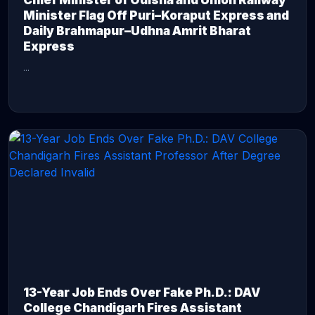
Chief Minister of Odisha and Union Railway
Minister Flag Off Puri–Koraput Express and
Daily Brahmapur–Udhna Amrit Bharat
Express
...
CONTINUE READING →
13-Year Job Ends Over Fake Ph.D.: DAV
College Chandigarh Fires Assistant