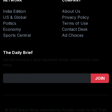
NETWORK
COMPANY
India Edition
About Us
US & Global
Privacy Policy
Politics
Terms of Use
Economy
Contact Desk
Sports Central
Ad Choices
The Daily Brief
Get the morning's most important stories delivered to your
inbox.
JOIN
© 2026 Nation News International. Proudly made for the Truth.