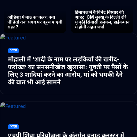
हिमाचल में कैबिनेट विस्तार की
ओडिशा में बाढ़ का कहर: क्या
आहट: CM सुक्खू के दिल्ली दौरे
पीड़ितों तक समय पर पहुंच पाएगी
से बढ़ी सियासी हलचल, हाईकमान
राहत?
से होगी अहम चर्चा
भारत
मोहाली में ‘शादी के नाम पर लड़कियों की खरीद-
फरोख्त’ का सनसनीखेज खुलासा: युवती पर पैसों के
लिए 3 शादियां करने का आरोप, मां को धमकी देने
की बात भी आई सामने
भारत
एचपी शिवा परियोजना के अंतर्गत चुनाड क्लस्टर में