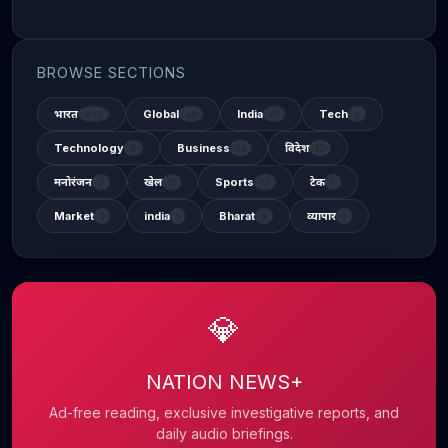
BROWSE SECTIONS
भारत
Global
India
Tech
337
48
31
2
Technology
Business
विदेश
6
14
12
मनोरंजन
खेल
Sports
टेक
2
11
13
1
Market
india
Bharat
व्यापार
1
1
3
1
💎
NATION NEWS+
Ad-free reading, exclusive investigative reports, and
daily audio briefings.