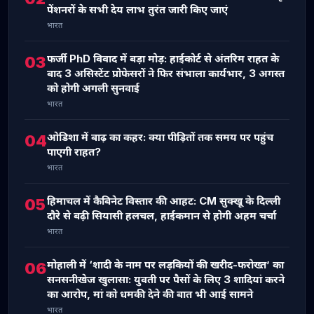
पेंशनरों के सभी देय लाभ तुरंत जारी किए जाएं
भारत
फर्जी PhD विवाद में बड़ा मोड़: हाईकोर्ट से अंतरिम राहत के
03
बाद 3 असिस्टेंट प्रोफेसरों ने फिर संभाला कार्यभार, 3 अगस्त
को होगी अगली सुनवाई
भारत
ओडिशा में बाढ़ का कहर: क्या पीड़ितों तक समय पर पहुंच
04
पाएगी राहत?
भारत
हिमाचल में कैबिनेट विस्तार की आहट: CM सुक्खू के दिल्ली
05
दौरे से बढ़ी सियासी हलचल, हाईकमान से होगी अहम चर्चा
भारत
मोहाली में ‘शादी के नाम पर लड़कियों की खरीद-फरोख्त’ का
06
सनसनीखेज खुलासा: युवती पर पैसों के लिए 3 शादियां करने
का आरोप, मां को धमकी देने की बात भी आई सामने
भारत