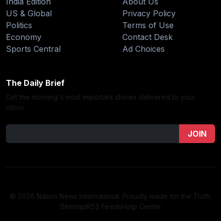
India Edition
About Us
US & Global
Privacy Policy
Politics
Terms of Use
Economy
Contact Desk
Sports Central
Ad Choices
The Daily Brief
Get the morning's most important stories delivered to your
inbox.
JOIN
© 2026 Nation News International. Proudly made for the Truth.
Sitemap
RSS Feeds
Help Center