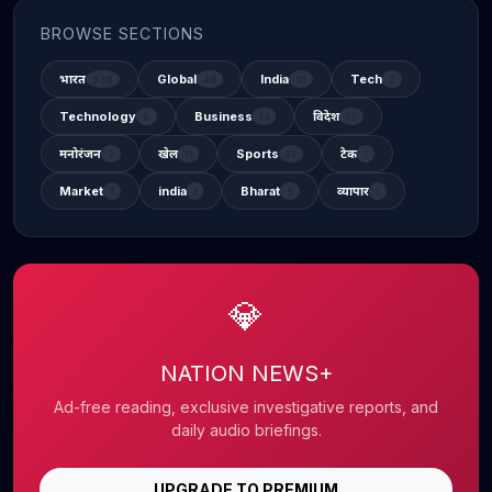
BROWSE SECTIONS
भारत
Global
India
Tech
338
48
31
2
Technology
Business
विदेश
6
14
12
मनोरंजन
खेल
Sports
टेक
2
11
13
1
Market
india
Bharat
व्यापार
1
1
3
1
💎
NATION NEWS+
Ad-free reading, exclusive investigative reports, and
daily audio briefings.
UPGRADE TO PREMIUM