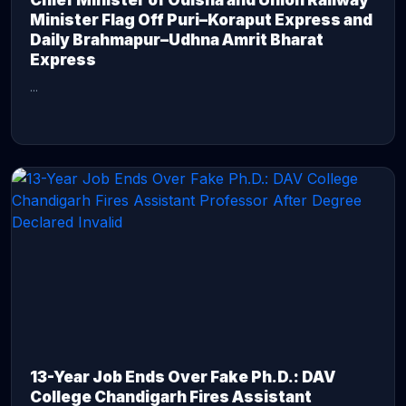
Chief Minister of Odisha and Union Railway
Minister Flag Off Puri–Koraput Express and
Daily Brahmapur–Udhna Amrit Bharat
Express
...
CONTINUE READING →
13-Year Job Ends Over Fake Ph.D.: DAV
College Chandigarh Fires Assistant