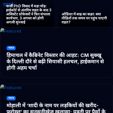
फर्जी PhD विवाद में बड़ा मोड़:
हाईकोर्ट से अंतरिम राहत के बाद 3
असिस्टेंट प्रोफेसरों ने फिर संभाला
ओडिशा में बाढ़ का कहर: क्या
कार्यभार, 3 अगस्त को होगी
पीड़ितों तक समय पर पहुंच पाएगी
अगली सुनवाई
राहत?
भारत
हिमाचल में कैबिनेट विस्तार की आहट: CM सुक्खू
के दिल्ली दौरे से बढ़ी सियासी हलचल, हाईकमान से
होगी अहम चर्चा
भारत
मोहाली में ‘शादी के नाम पर लड़कियों की खरीद-
फरोख्त’ का सनसनीखेज खुलासा: युवती पर पैसों के