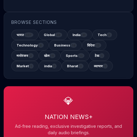
BROWSE SECTIONS
भारत
Global
India
Tech
337
48
31
2
Technology
Business
विदेश
6
14
12
मनोरंजन
खेल
Sports
टेक
2
11
13
1
Market
india
Bharat
व्यापार
1
1
3
1
💎
NATION NEWS+
Ad-free reading, exclusive investigative reports, and
daily audio briefings.