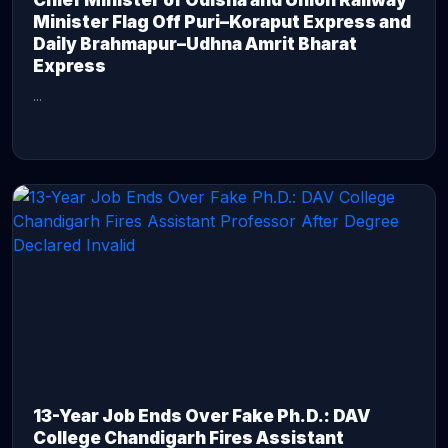
Chief Minister of Odisha and Union Railway
Minister Flag Off Puri–Koraput Express and
Daily Brahmapur–Udhna Amrit Bharat
Express
...
CONTINUE READING →
13-Year Job Ends Over Fake Ph.D.: DAV
College Chandigarh Fires Assistant