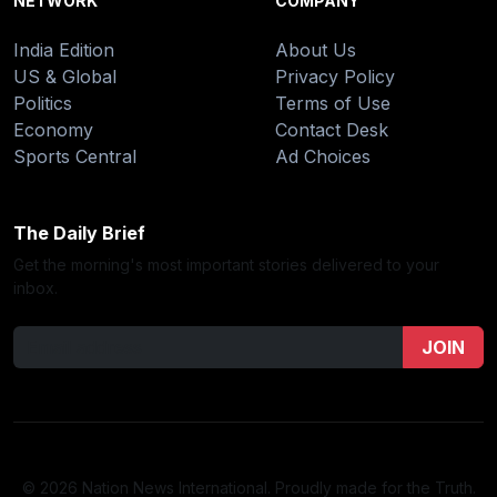
NETWORK
COMPANY
India Edition
About Us
US & Global
Privacy Policy
Politics
Terms of Use
Economy
Contact Desk
Sports Central
Ad Choices
The Daily Brief
Get the morning's most important stories delivered to your
inbox.
JOIN
© 2026 Nation News International. Proudly made for the Truth.