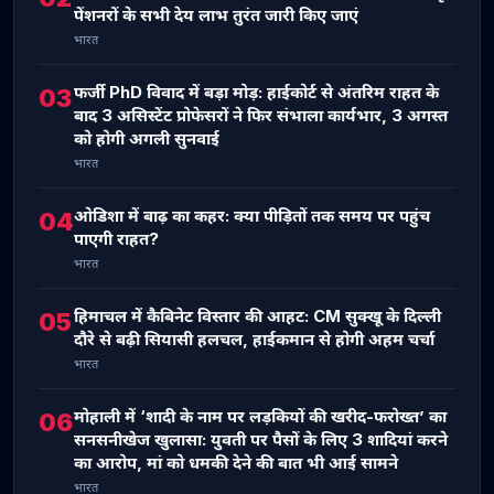
पेंशनरों के सभी देय लाभ तुरंत जारी किए जाएं
भारत
फर्जी PhD विवाद में बड़ा मोड़: हाईकोर्ट से अंतरिम राहत के
03
बाद 3 असिस्टेंट प्रोफेसरों ने फिर संभाला कार्यभार, 3 अगस्त
को होगी अगली सुनवाई
भारत
ओडिशा में बाढ़ का कहर: क्या पीड़ितों तक समय पर पहुंच
04
पाएगी राहत?
भारत
हिमाचल में कैबिनेट विस्तार की आहट: CM सुक्खू के दिल्ली
05
दौरे से बढ़ी सियासी हलचल, हाईकमान से होगी अहम चर्चा
भारत
मोहाली में ‘शादी के नाम पर लड़कियों की खरीद-फरोख्त’ का
06
सनसनीखेज खुलासा: युवती पर पैसों के लिए 3 शादियां करने
का आरोप, मां को धमकी देने की बात भी आई सामने
भारत