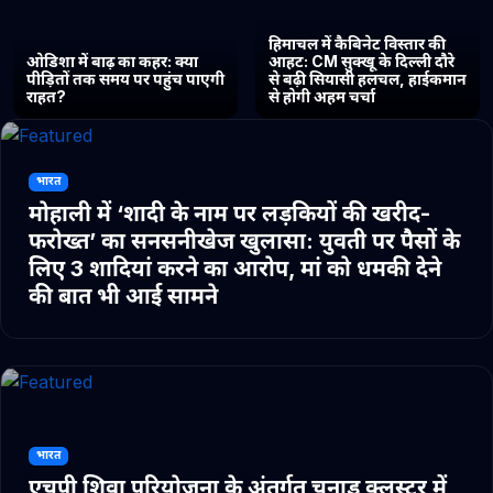
हिमाचल में कैबिनेट विस्तार की
ओडिशा में बाढ़ का कहर: क्या
आहट: CM सुक्खू के दिल्ली दौरे
पीड़ितों तक समय पर पहुंच पाएगी
से बढ़ी सियासी हलचल, हाईकमान
राहत?
से होगी अहम चर्चा
भारत
मोहाली में ‘शादी के नाम पर लड़कियों की खरीद-
फरोख्त’ का सनसनीखेज खुलासा: युवती पर पैसों के
लिए 3 शादियां करने का आरोप, मां को धमकी देने
की बात भी आई सामने
भारत
एचपी शिवा परियोजना के अंतर्गत चुनाड क्लस्टर में