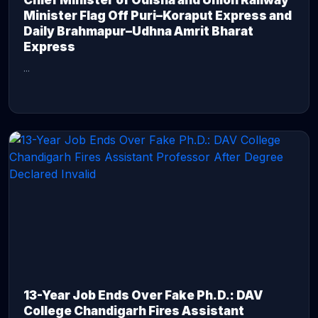
Chief Minister of Odisha and Union Railway
Minister Flag Off Puri–Koraput Express and
Daily Brahmapur–Udhna Amrit Bharat
Express
...
CONTINUE READING →
13-Year Job Ends Over Fake Ph.D.: DAV
College Chandigarh Fires Assistant