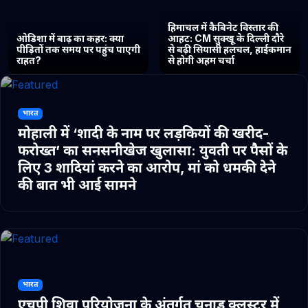
हिमाचल में कैबिनेट विस्तार की
ओडिशा में बाढ़ का कहर: क्या
आहट: CM सुक्खू के दिल्ली दौरे
पीड़ितों तक समय पर पहुंच पाएगी
से बढ़ी सियासी हलचल, हाईकमान
राहत?
से होगी अहम चर्चा
भारत
मोहाली में ‘शादी के नाम पर लड़कियों की खरीद-
फरोख्त’ का सनसनीखेज खुलासा: युवती पर पैसों के
लिए 3 शादियां करने का आरोप, मां को धमकी देने
की बात भी आई सामने
भारत
एचपी शिवा परियोजना के अंतर्गत चुनाड क्लस्टर में