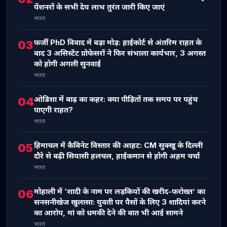
पेंशनरों के सभी देय लाभ तुरंत जारी किए जाएं
भारत
फर्जी PhD विवाद में बड़ा मोड़: हाईकोर्ट से अंतरिम राहत के
03
बाद 3 असिस्टेंट प्रोफेसरों ने फिर संभाला कार्यभार, 3 अगस्त
को होगी अगली सुनवाई
भारत
ओडिशा में बाढ़ का कहर: क्या पीड़ितों तक समय पर पहुंच
04
पाएगी राहत?
भारत
हिमाचल में कैबिनेट विस्तार की आहट: CM सुक्खू के दिल्ली
05
दौरे से बढ़ी सियासी हलचल, हाईकमान से होगी अहम चर्चा
भारत
मोहाली में ‘शादी के नाम पर लड़कियों की खरीद-फरोख्त’ का
06
सनसनीखेज खुलासा: युवती पर पैसों के लिए 3 शादियां करने
का आरोप, मां को धमकी देने की बात भी आई सामने
भारत