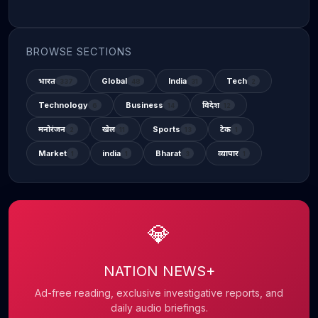
BROWSE SECTIONS
भारत
Global
India
Tech
337
48
31
2
Technology
Business
विदेश
6
14
12
मनोरंजन
खेल
Sports
टेक
2
11
13
1
Market
india
Bharat
व्यापार
1
1
3
1
💎
NATION NEWS+
Ad-free reading, exclusive investigative reports, and
daily audio briefings.