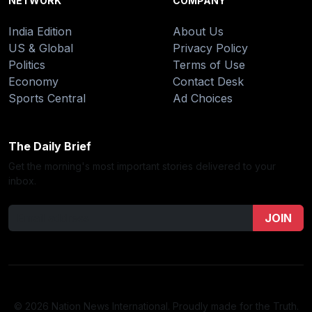
NETWORK
COMPANY
India Edition
About Us
US & Global
Privacy Policy
Politics
Terms of Use
Economy
Contact Desk
Sports Central
Ad Choices
The Daily Brief
Get the morning's most important stories delivered to your
inbox.
JOIN
© 2026 Nation News International. Proudly made for the Truth.