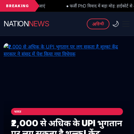
BREAKING
जाएं
● फर्जी PhD विवाद में बड़ा मोड़: हाईकोर्ट से अंतरिम राहत के बाद 3 अस
NATION
NEWS
🌙
अ
हिन्दी
भारत
₹2,000 से अधिक के UPI भुगतान
पर लग सकता है शुल्क! केंद्र