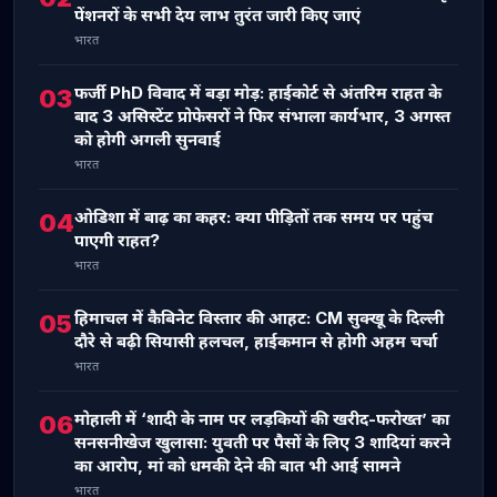
पेंशनरों के सभी देय लाभ तुरंत जारी किए जाएं
भारत
फर्जी PhD विवाद में बड़ा मोड़: हाईकोर्ट से अंतरिम राहत के
03
बाद 3 असिस्टेंट प्रोफेसरों ने फिर संभाला कार्यभार, 3 अगस्त
को होगी अगली सुनवाई
भारत
ओडिशा में बाढ़ का कहर: क्या पीड़ितों तक समय पर पहुंच
04
पाएगी राहत?
भारत
हिमाचल में कैबिनेट विस्तार की आहट: CM सुक्खू के दिल्ली
05
दौरे से बढ़ी सियासी हलचल, हाईकमान से होगी अहम चर्चा
भारत
मोहाली में ‘शादी के नाम पर लड़कियों की खरीद-फरोख्त’ का
06
सनसनीखेज खुलासा: युवती पर पैसों के लिए 3 शादियां करने
का आरोप, मां को धमकी देने की बात भी आई सामने
भारत