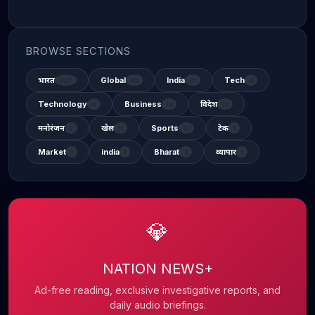
BROWSE SECTIONS
भारत
Global
India
Tech
337
48
31
2
Technology
Business
विदेश
6
14
12
मनोरंजन
खेल
Sports
टेक
2
11
13
1
Market
india
Bharat
व्यापार
1
1
3
1
💎
NATION NEWS+
Ad-free reading, exclusive investigative reports, and
daily audio briefings.