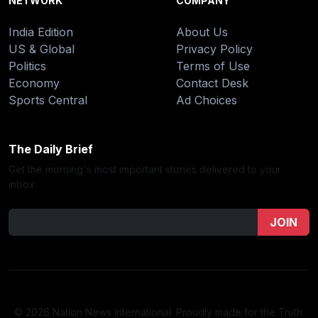
NETWORK
COMPANY
India Edition
About Us
US & Global
Privacy Policy
Politics
Terms of Use
Economy
Contact Desk
Sports Central
Ad Choices
The Daily Brief
Get the morning's most important stories delivered to your
inbox.
JOIN
© 2026 Nation News International. Proudly made for the Truth.