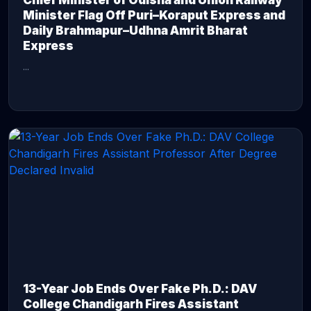
Chief Minister of Odisha and Union Railway
Minister Flag Off Puri–Koraput Express and
Daily Brahmapur–Udhna Amrit Bharat
Express
...
CONTINUE READING →
13-Year Job Ends Over Fake Ph.D.: DAV
College Chandigarh Fires Assistant