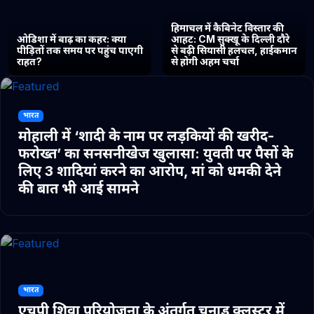
हिमाचल में कैबिनेट विस्तार की
ओडिशा में बाढ़ का कहर: क्या
आहट: CM सुक्खू के दिल्ली दौरे
पीड़ितों तक समय पर पहुंच पाएगी
से बढ़ी सियासी हलचल, हाईकमान
राहत?
से होगी अहम चर्चा
भारत
मोहाली में ‘शादी के नाम पर लड़कियों की खरीद-
फरोख्त’ का सनसनीखेज खुलासा: युवती पर पैसों के
लिए 3 शादियां करने का आरोप, मां को धमकी देने
की बात भी आई सामने
भारत
एचपी शिवा परियोजना के अंतर्गत चुनाड क्लस्टर में