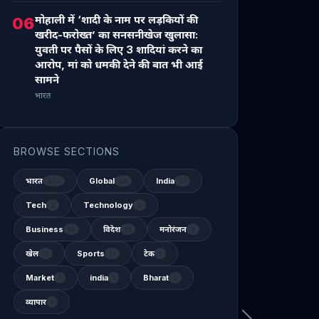
मोहाली में ‘शादी के नाम पर लड़कियों की
06
खरीद-फरोख्त’ का सनसनीखेज खुलासा:
युवती पर पैसों के लिए 3 शादियां करने का
आरोप, मां को धमकी देने की बात भी आई
सामने
भारत
BROWSE SECTIONS
भारत
Global
India
337
48
31
Tech
Technology
2
6
Business
विदेश
मनोरंजन
14
12
2
खेल
Sports
टेक
11
13
1
Market
india
Bharat
1
1
3
व्यापार
1