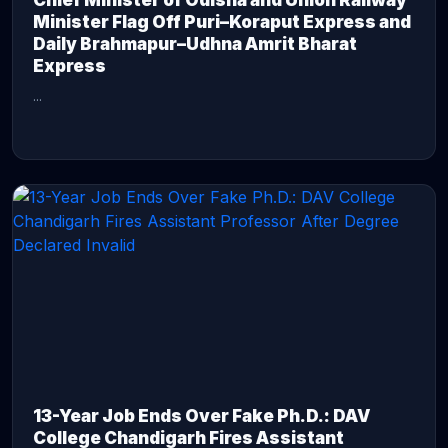
Chief Minister of Odisha and Union Railway
Minister Flag Off Puri–Koraput Express and
Daily Brahmapur–Udhna Amrit Bharat
Express
...
CONTINUE READING →
13-Year Job Ends Over Fake Ph.D.: DAV
College Chandigarh Fires Assistant