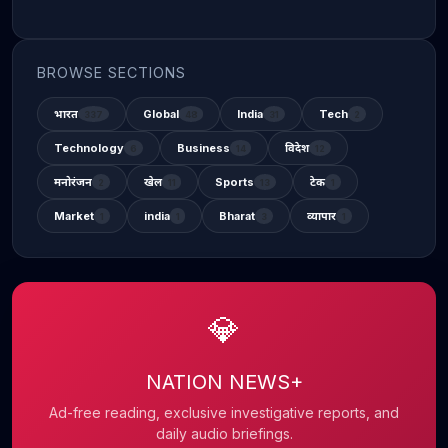
BROWSE SECTIONS
भारत
Global
India
Tech
337
48
31
2
Technology
Business
विदेश
6
14
12
मनोरंजन
खेल
Sports
टेक
2
11
13
1
Market
india
Bharat
व्यापार
1
1
3
1
💎
NATION NEWS+
Ad-free reading, exclusive investigative reports, and
daily audio briefings.