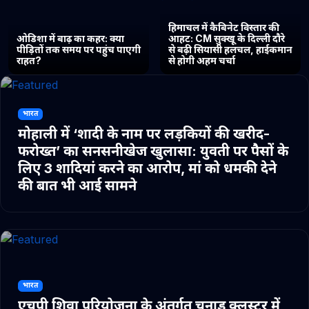
हिमाचल में कैबिनेट विस्तार की
ओडिशा में बाढ़ का कहर: क्या
आहट: CM सुक्खू के दिल्ली दौरे
पीड़ितों तक समय पर पहुंच पाएगी
से बढ़ी सियासी हलचल, हाईकमान
राहत?
से होगी अहम चर्चा
भारत
मोहाली में ‘शादी के नाम पर लड़कियों की खरीद-
फरोख्त’ का सनसनीखेज खुलासा: युवती पर पैसों के
लिए 3 शादियां करने का आरोप, मां को धमकी देने
की बात भी आई सामने
भारत
एचपी शिवा परियोजना के अंतर्गत चुनाड क्लस्टर में