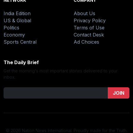
NETWORK
COMPANY
India Edition
About Us
US & Global
Privacy Policy
Politics
Terms of Use
Economy
Contact Desk
Sports Central
Ad Choices
The Daily Brief
Get the morning's most important stories delivered to your
inbox.
JOIN
© 2026 Nation News International. Proudly made for the Truth.