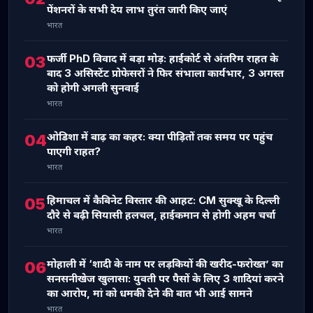
पेंशनरों के सभी देय लाभ तुरंत जारी किए जाएं
भारत
फर्जी PhD विवाद में बड़ा मोड़: हाईकोर्ट से अंतरिम राहत के
03
बाद 3 असिस्टेंट प्रोफेसरों ने फिर संभाला कार्यभार, 3 अगस्त
को होगी अगली सुनवाई
भारत
ओडिशा में बाढ़ का कहर: क्या पीड़ितों तक समय पर पहुंच
04
पाएगी राहत?
भारत
हिमाचल में कैबिनेट विस्तार की आहट: CM सुक्खू के दिल्ली
05
दौरे से बढ़ी सियासी हलचल, हाईकमान से होगी अहम चर्चा
भारत
मोहाली में ‘शादी के नाम पर लड़कियों की खरीद-फरोख्त’ का
06
सनसनीखेज खुलासा: युवती पर पैसों के लिए 3 शादियां करने
का आरोप, मां को धमकी देने की बात भी आई सामने
भारत