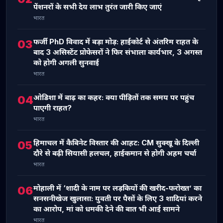
पेंशनरों के सभी देय लाभ तुरंत जारी किए जाएं
भारत
फर्जी PhD विवाद में बड़ा मोड़: हाईकोर्ट से अंतरिम राहत के
03
बाद 3 असिस्टेंट प्रोफेसरों ने फिर संभाला कार्यभार, 3 अगस्त
को होगी अगली सुनवाई
भारत
ओडिशा में बाढ़ का कहर: क्या पीड़ितों तक समय पर पहुंच
04
पाएगी राहत?
भारत
हिमाचल में कैबिनेट विस्तार की आहट: CM सुक्खू के दिल्ली
05
दौरे से बढ़ी सियासी हलचल, हाईकमान से होगी अहम चर्चा
भारत
मोहाली में ‘शादी के नाम पर लड़कियों की खरीद-फरोख्त’ का
06
सनसनीखेज खुलासा: युवती पर पैसों के लिए 3 शादियां करने
का आरोप, मां को धमकी देने की बात भी आई सामने
भारत