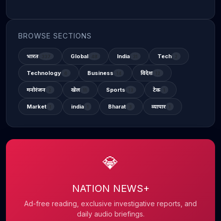
BROWSE SECTIONS
भारत
Global
India
Tech
337
48
31
2
Technology
Business
विदेश
6
14
12
मनोरंजन
खेल
Sports
टेक
2
11
13
1
Market
india
Bharat
व्यापार
1
1
3
1
💎
NATION NEWS+
Ad-free reading, exclusive investigative reports, and
daily audio briefings.