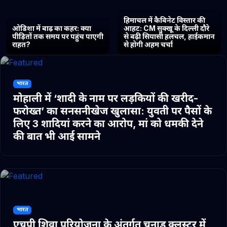
हिमाचल में कैबिनेट विस्तार की
ओडिशा में बाढ़ का कहर: क्या
आहट: CM सुक्खू के दिल्ली दौरे
पीड़ितों तक समय पर पहुंच पाएगी
से बढ़ी सियासी हलचल, हाईकमान
राहत?
से होगी अहम चर्चा
भारत
मोहाली में ‘शादी के नाम पर लड़कियों की खरीद-
फरोख्त’ का सनसनीखेज खुलासा: युवती पर पैसों के
लिए 3 शादियां करने का आरोप, मां को धमकी देने
की बात भी आई सामने
भारत
एचपी शिवा परियोजना के अंतर्गत चुनाड क्लस्टर में