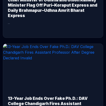
Chief Minister of Odisha and Union Railway
Minister Flag Off Puri–Koraput Express and
Daily Brahmapur–Udhna Amrit Bharat
Express
...
CONTINUE READING →
13-Year Job Ends Over Fake Ph.D.: DAV
College Chandigarh Fires Assistant