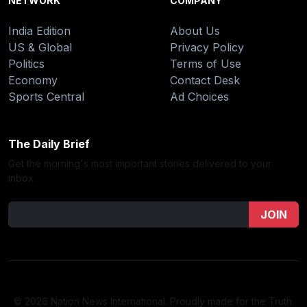
NETWORK
COMPANY
India Edition
About Us
US & Global
Privacy Policy
Politics
Terms of Use
Economy
Contact Desk
Sports Central
Ad Choices
The Daily Brief
Get the morning's most important stories delivered to your
inbox.
JOIN
© 2026 Nation News International. Proudly made for the Truth.